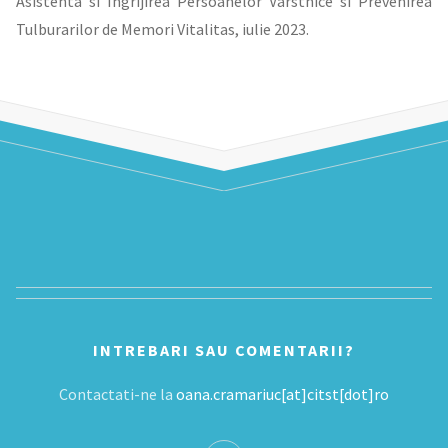
Asistenta si Ingrijirea Persoanelor Vârstnice si Prevenirea
Tulburarilor de Memori Vitalitas, iulie 2023.
INTREBARI SAU COMENTARII?
Contactati-ne la
oana.cramariuc[at]citst[dot]ro