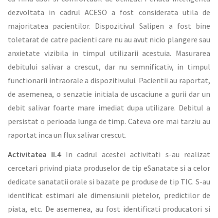
dezvoltata in cadrul ACESO a fost considerata utila de
majoritatea pacientilor. Dispozitivul Salipen a fost bine
toletarat de catre pacienti care nu au avut nicio plangere sau
anxietate vizibila in timpul utilizarii acestuia. Masurarea
debitului salivar a crescut, dar nu semnificativ, in timpul
functionarii intraorale a dispozitivului. Pacientii au raportat,
de asemenea, o senzatie initiala de uscaciune a gurii dar un
debit salivar foarte mare imediat dupa utilizare. Debitul a
persistat o perioada lunga de timp. Cateva ore mai tarziu au
raportat inca un flux salivar crescut.
Activitatea II.4
In cadrul acestei activitati s-au realizat
cercetari privind piata produselor de tip eSanatate si a celor
dedicate sanatatii orale si bazate pe produse de tip TIC. S-au
identificat estimari ale dimensiunii pietelor, predictilor de
piata, etc. De asemenea, au fost identificati producatori si