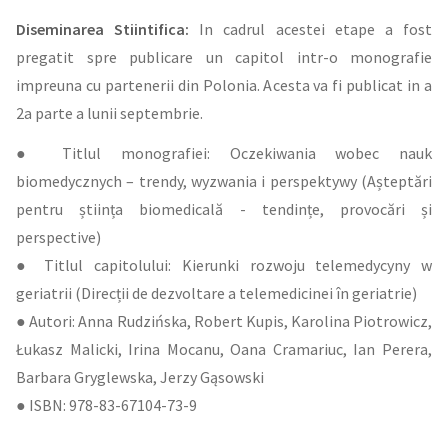
Diseminarea Stiintifica:
In cadrul acestei etape a fost
pregatit spre publicare un capitol intr-o monografie
impreuna cu partenerii din Polonia. Acesta va fi publicat in a
2a parte a lunii septembrie.
● Titlul monografiei: Oczekiwania wobec nauk
biomedycznych – trendy, wyzwania i perspektywy (Așteptări
pentru știința biomedicală - tendințe, provocări și
perspective)
● Titlul capitolului: Kierunki rozwoju telemedycyny w
geriatrii (Direcții de dezvoltare a telemedicinei în geriatrie)
● Autori: Anna Rudzińska, Robert Kupis, Karolina Piotrowicz,
Łukasz Malicki, Irina Mocanu, Oana Cramariuc, Ian Perera,
Barbara Gryglewska, Jerzy Gąsowski
● ISBN: 978-83-67104-73-9