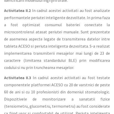
identificarii modelului ingrijirii orale.
Activitatea II.2
In cadrul acestei activitati au fost analizate
performantele periutei inteligente dezvoltate. In prima faza
a fost optimizat consumul bateriei conectate la
microcontrolerul atasat periutei manuale. Sunt prezentate
de asemenea aspecte legate de transmiterea datelor intre
tableta ACESO si periuta inteligenta dezvoltata. S-a realizat
implementarea transmiterii mesajelor mai lungi de 23 de
caractere (limitarea standardului BLE) prin modificarea
codului si nu prin trunchearea mesajelor.
Activitatea II.3
In cadrul acestei activitati au fost testate
componentele platformei ACESO cu 20 de varstnici de peste
60 de ani si cu 10 profesionisti din domeniul stomatologic.
Dispozitivele de monitorizare a sanatatii fizice
(tensiometru, glucometru, termometru) au fost considerate
ca fiind usor si comfortabil de utilizat. Periuta inteligenta