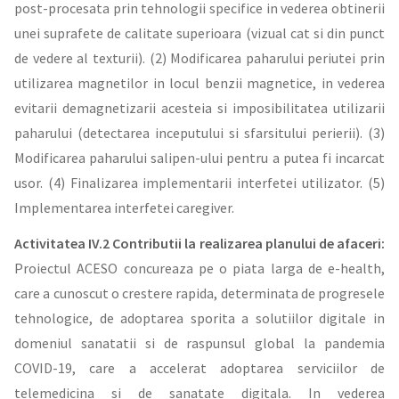
post-procesata prin tehnologii specifice in vederea obtinerii
unei suprafete de calitate superioara (vizual cat si din punct
de vedere al texturii). (2) Modificarea paharului periutei prin
utilizarea magnetilor in locul benzii magnetice, in vederea
evitarii demagnetizarii acesteia si imposibilitatea utilizarii
paharului (detectarea inceputului si sfarsitului perierii). (3)
Modificarea paharului salipen-ului pentru a putea fi incarcat
usor. (4) Finalizarea implementarii interfetei utilizator. (5)
Implementarea interfetei caregiver.
Activitatea IV.2 Contributii la realizarea planului de afaceri:
Proiectul ACESO concureaza pe o piata larga de e-health,
care a cunoscut o crestere rapida, determinata de progresele
tehnologice, de adoptarea sporita a solutiilor digitale in
domeniul sanatatii si de raspunsul global la pandemia
COVID-19, care a accelerat adoptarea serviciilor de
telemedicina si de sanatate digitala. In vederea