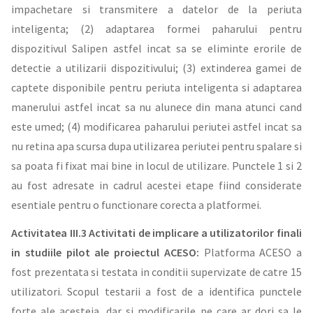
impachetare si transmitere a datelor de la periuta
inteligenta; (2) adaptarea formei paharului pentru
dispozitivul Salipen astfel incat sa se eliminte erorile de
detectie a utilizarii dispozitivului; (3) extinderea gamei de
captete disponibile pentru periuta inteligenta si adaptarea
manerului astfel incat sa nu alunece din mana atunci cand
este umed; (4) modificarea paharului periutei astfel incat sa
nu retina apa scursa dupa utilizarea periutei pentru spalare si
sa poata fi fixat mai bine in locul de utilizare. Punctele 1 si 2
au fost adresate in cadrul acestei etape fiind considerate
esentiale pentru o functionare corecta a platformei.
Activitatea III.3 Activitati de implicare a utilizatorilor finali
in studiile pilot ale proiectul ACESO:
Platforma ACESO a
fost prezentata si testata in conditii supervizate de catre 15
utilizatori. Scopul testarii a fost de a identifica punctele
forte ale acesteia, dar si modificarile pe care ar dori sa le