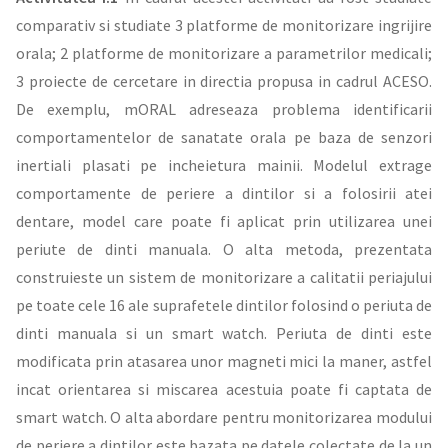
comparativ si studiate 3 platforme de monitorizare ingrijire
orala; 2 platforme de monitorizare a parametrilor medicali;
3 proiecte de cercetare in directia propusa in cadrul ACESO.
De exemplu, mORAL adreseaza problema identificarii
comportamentelor de sanatate orala pe baza de senzori
inertiali plasati pe incheietura mainii. Modelul extrage
comportamente de periere a dintilor si a folosirii atei
dentare, model care poate fi aplicat prin utilizarea unei
periute de dinti manuala. O alta metoda, prezentata
construieste un sistem de monitorizare a calitatii periajului
pe toate cele 16 ale suprafetele dintilor folosind o periuta de
dinti manuala si un smart watch. Periuta de dinti este
modificata prin atasarea unor magneti mici la maner, astfel
incat orientarea si miscarea acestuia poate fi captata de
smart watch. O alta abordare pentru monitorizarea modului
de periere a dintilor este bazata pe datele colectate de la un