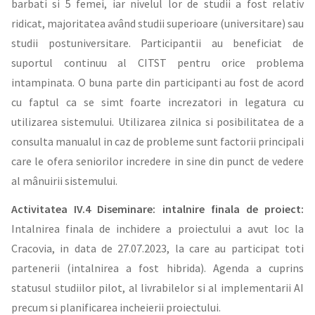
barbati si 5 femei, iar nivelul lor de studii a fost relativ
ridicat, majoritatea având studii superioare (universitare) sau
studii postuniversitare. Participantii au beneficiat de
suportul continuu al CITST pentru orice problema
intampinata. O buna parte din participanti au fost de acord
cu faptul ca se simt foarte increzatori in legatura cu
utilizarea sistemului. Utilizarea zilnica si posibilitatea de a
consulta manualul in caz de probleme sunt factorii principali
care le ofera seniorilor incredere in sine din punct de vedere
al mânuirii sistemului.
Activitatea IV.4 Diseminare: intalnire finala de proiect:
Intalnirea finala de inchidere a proiectului a avut loc la
Cracovia, in data de 27.07.2023, la care au participat toti
partenerii (intalnirea a fost hibrida). Agenda a cuprins
statusul studiilor pilot, al livrabilelor si al implementarii AI
precum si planificarea incheierii proiectului.