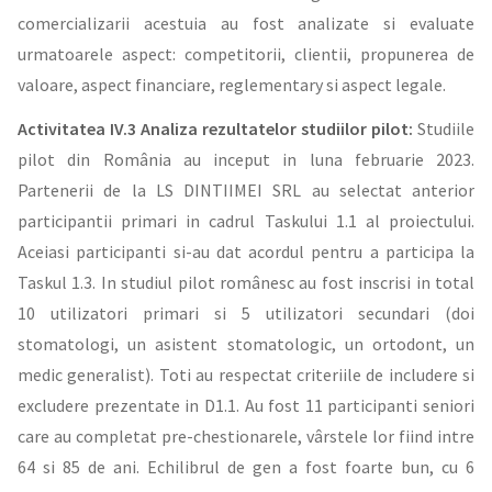
comercializarii acestuia au fost analizate si evaluate
urmatoarele aspect: competitorii, clientii, propunerea de
valoare, aspect financiare, reglementary si aspect legale.
Activitatea IV.3 Analiza rezultatelor studiilor pilot:
Studiile
pilot din România au inceput in luna februarie 2023.
Partenerii de la LS DINTIIMEI SRL au selectat anterior
participantii primari in cadrul Taskului 1.1 al proiectului.
Aceiasi participanti si-au dat acordul pentru a participa la
Taskul 1.3. In studiul pilot românesc au fost inscrisi in total
10 utilizatori primari si 5 utilizatori secundari (doi
stomatologi, un asistent stomatologic, un ortodont, un
medic generalist). Toti au respectat criteriile de includere si
excludere prezentate in D1.1. Au fost 11 participanti seniori
care au completat pre-chestionarele, vârstele lor fiind intre
64 si 85 de ani. Echilibrul de gen a fost foarte bun, cu 6